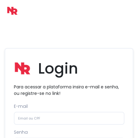
Login
Para acessar a plataforma insira e-mail e senha,
ou registre-se no link!
E-mail
Senha